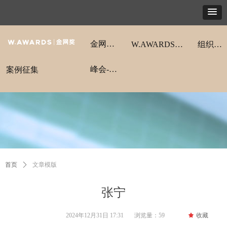
金网奖动态
W.AWARDS金网奖
组织架构
峰会-领航秀
案例征集
首页
ꄲ
文章模版
张宁
2024年12月31日
17:31
浏览量：
59
끄
收藏