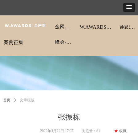
金网奖动态
W.AWARDS金网奖
组织架构
峰会-领航秀
案例征集
首页
ꄲ
文章模版
张振栋
2022年3月22日
17:07
浏览量：
61
끄
收藏