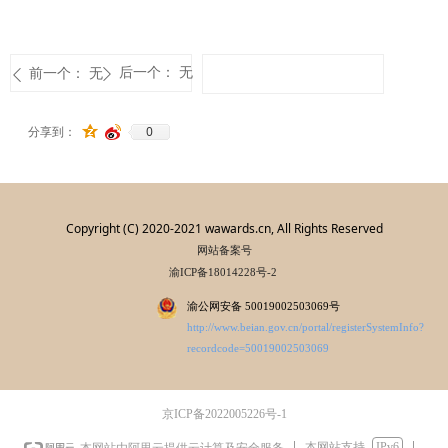
后一个：
无
前一个：
无
ꄲ
ꄴ
0
分享到：
Copyright (C) 2020-2021 wawards.cn, All Rights Reserved
网站备案号
渝ICP备18014228号-2
渝公网安备 50019002503069号
http://www.beian.gov.cn/portal/registerSystemInfo?
recordcode=50019002503069
京ICP备2022005226号-1
本网站支持
IPv6
本网站由阿里云提供云计算及安全服务