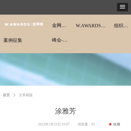
金网奖动态
W.AWARDS金网奖
组织架构
峰会-领航秀
案例征集
首页
ꄲ
文章模版
涂雅芳
2022年3月22日
16:07
浏览量：
85
끄
收藏