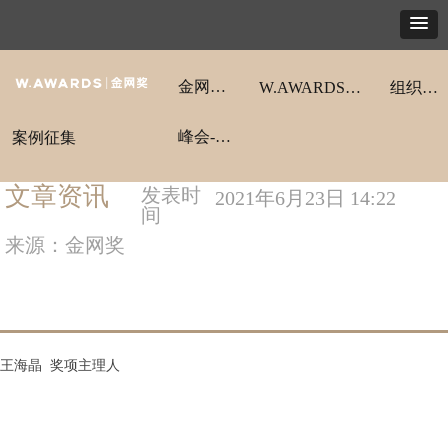
金网奖动态
W.AWARDS金网奖
组织架构
峰会-领航秀
案例征集
文章资讯
发表时
2021年6月23日
14:22
间
来源：金网奖
王海晶 奖项主理人