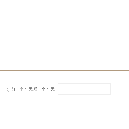
前一个：
无
后一个：
无
ꄴ
ꄲ